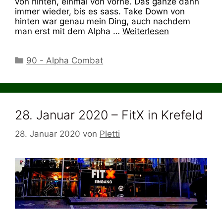
von hinten, einmal von vorne. Das ganze dann
immer wieder, bis es sass. Take Down von
hinten war genau mein Ding, auch nachdem
man erst mit dem Alpha …
Weiterlesen
Kategorien
90 - Alpha Combat
28. Januar 2020 – FitX in Krefeld
28. Januar 2020
von
Pletti