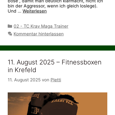
böse“, damit man deutlich klarmacht, nicht ich
bin der Aggressor, wenn ich gleich loslege).
Und …
Weiterlesen
Kategorien
02 - TC Krav Maga Trainer
Kommentar hinterlassen
11. August 2025 – Fitnessboxen
in Krefeld
11. August 2025
von
Pletti