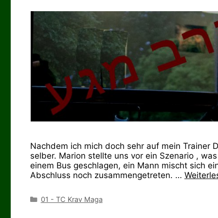
Nachdem ich mich doch sehr auf mein Trainer Das
selber. Marion stellte uns vor ein Szenario , wa
einem Bus geschlagen, ein Mann mischt sich e
Abschluss noch zusammengetreten. …
Weiterle
Kategorien
01 - TC Krav Maga