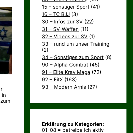
15 – sonstiger Sport
(41)
16 – TC BJJ
(3)
30 – Infos zur SV
(22)
31 – SV-Waffen
(11)
32 – Videos zur SV
(1)
33 – rund um unser Training
(2)
34 – Sonstiges zum Sport
(8)
90 – Alpha Combat
(45)
91 – Elite Krav Maga
(72)
92 – FitX
(163)
93 – Modern Arnis
(27)
r
 in
d zum
Erklärung zu Kategorien:
01-08 = betreibe ich aktiv