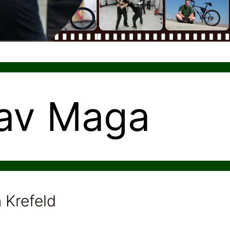
rav Maga
 Krefeld