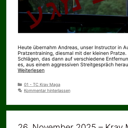
Heute übernahm Andreas, unser Instructor in A
Pratzentraining, diesmal mit der kleinen Pratze
Schlägen, das dann auf verschiedene Entfernun
es, aus einem aggressiven Streitgespräch herau
Weiterlesen
Kategorien
01 - TC Krav Maga
Kommentar hinterlassen
26. November 2025 – Krav M