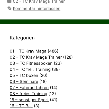
Kategorien
02 - TC Krav Maga Trainer
Kommentar hinterlassen
Kategorien
01 – TC Krav Maga
(486)
02 – TC Krav Maga Trainer
(128)
03 – TC Fitnessboxen
(23)
04 – TC frei. Training
(38)
05 – TC boxen
(20)
06 – Seminare
(18)
07 – Fahrrad fahren
(14)
08 – freies Training
(13)
15 – sonstiger Sport
(41)
16 – TC BJJ
(3)