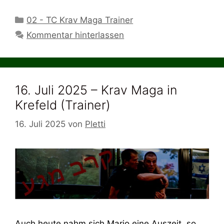
Kategorien
02 - TC Krav Maga Trainer
Kommentar hinterlassen
16. Juli 2025 – Krav Maga in
Krefeld (Trainer)
16. Juli 2025
von
Pletti
Auch heute nahm sich Mario eine Auszeit, so